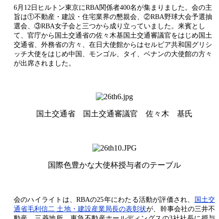
6月12日ヒルトン東京にRBA関係者400名が集まりました。会の主
旨は①不動産・建設・住宅業界の懇親会、②RBA野球大会予選抽
選会、③RBA女子会と三つから成り立っていました。来賓とし
て、官庁から国土交通省の佐々木基国土交通審議官をはじめ国土
交通省、外務省の方々、在日大使館からはセルビア共和国グリシ
ッチ大使をはじめ中国、モンゴル、タイ、ベナンの大使館の方々
が出席されました。
国土交通省 国土交通審議官 佐々木 基氏
国際色豊かな大使杯授与者のテーブル
会のハイライトは、RBAの25年にわたる活動が評価され、
国土交
通省毛利信二 土地・建設産業局長の表彰状
が、幹事会社の三井不
動産、三菱地所、東急不動産ホールディングスの3社社長に授与