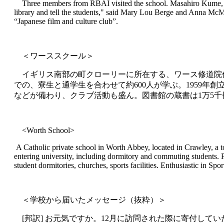
Three members from RBAI visited the school. Masahiro Kume, alumn
library and tell the students," said Mary Lou Berge and Anna McMah
“Japanese film and culture club”.
＜ワーススクール＞
イギリス南部の町クローリーに所在する、ワース修道院併
での、寮生と通学生を合わせて約600人が学ぶ。1959年創
などが備わり、クラブ活動も盛ん。図書館の蔵書は1万5千
<Worth School>
A Catholic private school in Worth Abbey, located in Crawley, a t
entering university, including dormitory and commuting students. F
student dormitories, churches, sports facilities. Enthusiastic in Sp
＜学校から届いたメッセージ（抜粋）＞
[邦訳] お元気ですか。12月に訪問された際に寄付し