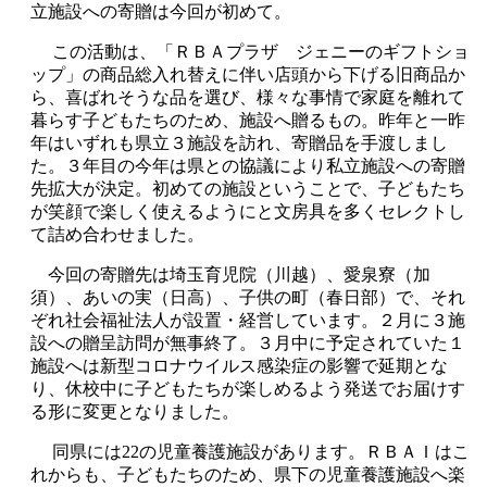
立施設への寄贈は今回が初めて。
この活動は、「ＲＢＡプラザ ジェニーのギフトショ
ップ」の商品総入れ替えに伴い店頭から下げる旧商品か
ら、喜ばれそうな品を選び、様々な事情で家庭を離れて
暮らす子どもたちのため、施設へ贈るもの。昨年と一昨
年はいずれも県立３施設を訪れ、寄贈品を手渡しまし
た。３年目の今年は県との協議により私立施設への寄贈
先拡大が決定。初めての施設ということで、子どもたち
が笑顔で楽しく使えるようにと文房具を多くセレクトし
て詰め合わせました。
今回の寄贈先は埼玉育児院（川越）、愛泉寮（加
須）、あいの実（日高）、子供の町（春日部）で、それ
ぞれ社会福祉法人が設置・経営しています。２月に３施
設への贈呈訪問が無事終了。３月中に予定されていた１
施設へは新型コロナウイルス感染症の影響で延期とな
り、休校中に子どもたちが楽しめるよう発送でお届けす
る形に変更となりました。
同県には22の児童養護施設があります。ＲＢＡＩはこ
れからも、子どもたちのため、県下の児童養護施設へ楽