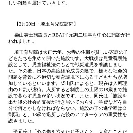
しい雑貨を届けていきます。
【2月20日・埼玉育児院訪問】
柴山英士施設長とRBAI平元詢二理事を中心に懇談が行
われました。
埼玉育児院は大正元年、お寺の住職が貧しい家庭の子
どもたちを集めて開いた施設です。大戦後は児童養護施
設として、児童福祉法のもとで戦災遺児を養護しまし
た。その後、日本の高度経済成長の陰で、様々な社会的
問題を背景に不適切な養育環境下にある子どもたちが増
加しているといいます。柴山氏によると、現在は入所理
由の６割が虐待。入所すると制度上の上限の18歳まで施
設で暮らす児童が多い状況です。また、同氏は「施設を
出た後の社会的支援が行き届いておらず、学費などを自
分で何とかしなければならない。施設の子の進学率は２
割弱」と、18歳で退所した後のアフターケアの重要性を
説きました。
平元氏は「心の傷を抱えたお子さんと、大変なことだ