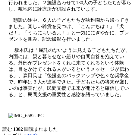
行われました。２施設合わせて130人の子どもたちが暮ら
し、敷地内に診療所が併設されています。
懇談の途中、６人の子どもたちが幼稚園から帰ってき
ました。楽しい雑貨を見つけ、「こんにちは！」「犬
だ！」「うちにもいるよ！」と一気ににぎやかに。プレ
ゼントを囲み、記念撮影を行いました。
坂本氏は「屈託のないように見える子どもたちだが、
内面には、親と暮らせない怒りや自問自答を抱えてい
る。外部がプレゼントをくれに来てくれるという体験
は、目をかけてくれる人がいるというメッセージが伝わ
る」、森田氏は「後援会のバックアップや色々な奨学金
で、昨年は３人が進学できた。子どもたちの将来が厳し
いのは事実だが、民間支援で未来が開けると確信してい
る」と、民間支援の重要性と感謝を語っていました。
読む
1382
回読まれました