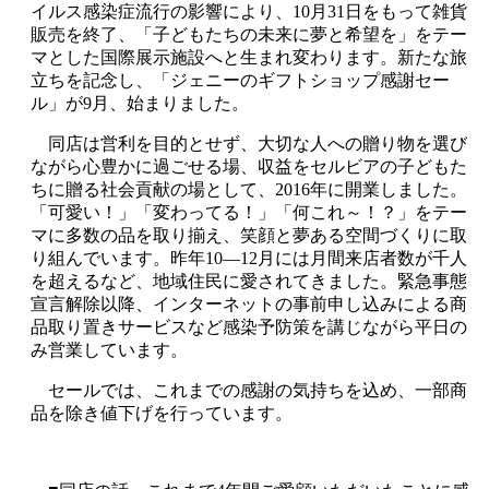
イルス感染症流行の影響により、10月31日をもって雑貨
販売を終了、「子どもたちの未来に夢と希望を」をテー
マとした国際展示施設へと生まれ変わります。新たな旅
立ちを記念し、「ジェニーのギフトショップ感謝セー
ル」が9月、始まりました。
同店は営利を目的とせず、大切な人への贈り物を選び
ながら心豊かに過ごせる場、収益をセルビアの子どもた
ちに贈る社会貢献の場として、2016年に開業しました。
「可愛い！」「変わってる！」「何これ～！？」をテー
マに多数の品を取り揃え、笑顔と夢ある空間づくりに取
り組んでいます。昨年10―12月には月間来店者数が千人
を超えるなど、地域住民に愛されてきました。緊急事態
宣言解除以降、インターネットの事前申し込みによる商
品取り置きサービスなど感染予防策を講じながら平日の
み営業しています。
セールでは、これまでの感謝の気持ちを込め、一部商
品を除き値下げを行っています。